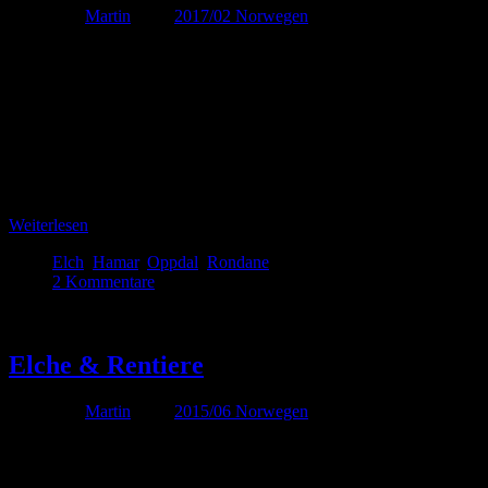
Von
Martin
unter
2017/02 Norwegen
Die Fahrt hat sich heute aufgrund der Straßenverhältnisse doch
etwas gezogen. Es waren zwar ’nur‘ 300 Kilometer, für diese haben
wir aber mit ein paar Fotostopps doch geschlagene 10 Stunden
gebraucht. Leider ist es in Südnorwegen nicht üblich die Mietwagen
mit Spikes an den Reifen auszustatten, was bei den meisten Straßen
hier aber durchaus angemessen …
Weiterlesen
Elch
,
Hamar
,
Oppdal
,
Rondane
2 Kommentare
Juni
05
Elche & Rentiere
Von
Martin
unter
2015/06 Norwegen
Kaum zu glauben, aber heute haben wir tatsächlich beides zu