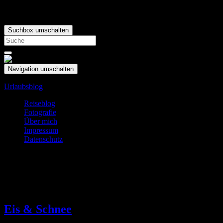
Suchbox umschalten
Search
for:
Navigation umschalten
Urlaubsblog
Reiseblog
Fotografie
Über mich
Impressum
Datenschutz
Schlagwort:
Elch
Feb.
24
Eis & Schnee