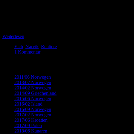
Gesicht bekommen. Ein Elch im Wald, der leider recht schüchtern
und fotoscheu war: für einen schnellen Schnappschuss hat es noch
gereicht, das zweite Foto zeigt dann schon nur noch sein Hinterteil
auf der Flucht und direkt hinter ihm einen zweiten Elch, der es
ebenso eilig …
Weiterlesen
Elch
,
Narvik
,
Rentiere
1 Kommentar
Kategorien
2011/06 Norwegen
(32)
2013/07 Norwegen
(22)
2014/02 Norwegen
(18)
2014/09 Griechenland
(12)
2015/06 Norwegen
(19)
2016/02 Island
(8)
2016/09 Norwegen
(14)
2017/02 Norwegen
(9)
2017/06 Kroatien
(15)
2017/09 Polen
(13)
2018/06 Kanaren
(15)