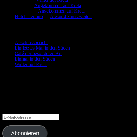
Martin
zu
Angekommen auf Kreta
Manfred
zu
Angekommen auf Kreta
Hotel Trentino
zu
Ålesund zum zweiten
Neueste Beiträge
Abschlussbericht
Ein letztes Mal in den Süden
Café der besonderen Art
Einmal in den Süden
Winter auf Kreta
Blog via E-Mail abonnieren
Gib deine E-Mail-Adresse an, um diesen Blog zu abonnieren und
Benachrichtigungen über neue Beiträge via E-Mail zu erhalten.
Schließe dich 6 anderen Abonnenten an
E-
Mail-
Adresse
Abonnieren