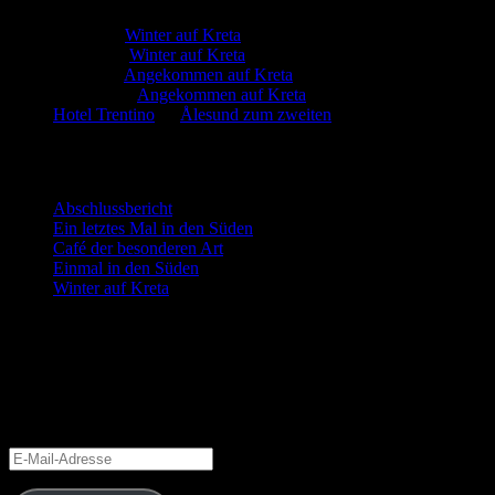
Martin
zu
Winter auf Kreta
Marion
zu
Winter auf Kreta
Martin
zu
Angekommen auf Kreta
Manfred
zu
Angekommen auf Kreta
Hotel Trentino
zu
Ålesund zum zweiten
Neueste Beiträge
Abschlussbericht
Ein letztes Mal in den Süden
Café der besonderen Art
Einmal in den Süden
Winter auf Kreta
Blog via E-Mail abonnieren
Gib deine E-Mail-Adresse an, um diesen Blog zu abonnieren und Bena
Schließe dich 6 anderen Abonnenten an
E-
Mail-