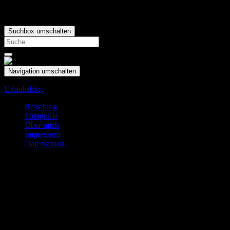
Suchbox umschalten
Search
for:
Navigation umschalten
Urlaubsblog
Reiseblog
Fotografie
Über mich
Impressum
Datenschutz
Datenschutz
Impressum
Martin Wackerzapp
Warngauer Str. 31a