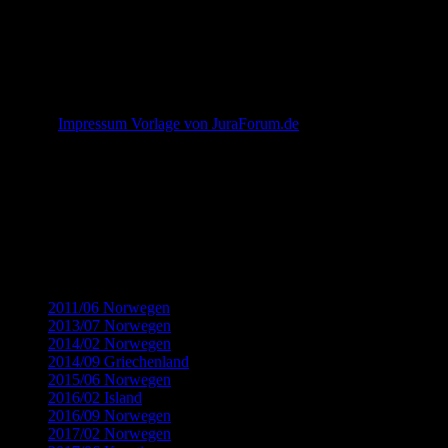
Die Darstellung dieser Website in fremden Frames ist nur mit schriftli
§ 4 Besondere Nutzungsbedingungen
Soweit besondere Bedingungen für einzelne Nutzungen dieser Website
jeweiligen Einzelfall die besonderen Nutzungsbedingungen.
Quelle:
Impressum Vorlage von JuraForum.de
Kategorien
2011/06 Norwegen
(32)
2013/07 Norwegen
(22)
2014/02 Norwegen
(18)
2014/09 Griechenland
(12)
2015/06 Norwegen
(19)
2016/02 Island
(8)
2016/09 Norwegen
(14)
2017/02 Norwegen
(9)