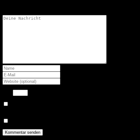
Deine Email-Adresse wird nicht veröffentlicht.
7
−
=
6
Benachrichtige mich über nachfolgende Kommentare via E-
Mail.
Benachrichtige mich über neue Beiträge via E-Mail.