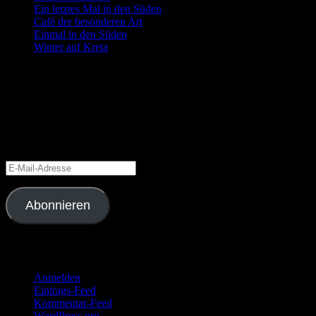
Ein letztes Mal in den Süden
Café der besonderen Art
Einmal in den Süden
Winter auf Kreta
Blog via E-Mail abonnieren
Gib deine E-Mail-Adresse an, um diesen Blog zu abonnieren und
Benachrichtigungen über neue Beiträge via E-Mail zu erhalten.
Schließe dich 6 anderen Abonnenten an
E-
Mail-
Adresse
Abonnieren
Meta
Anmelden
Eintrags-Feed
Kommentar-Feed
WordPress.org