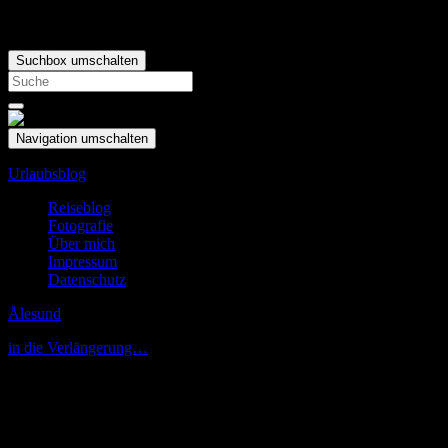
Suchbox umschalten
Search
for:
Navigation umschalten
Urlaubsblog
Reiseblog
Fotografie
Über mich
Impressum
Datenschutz
Ålesund
in die Verlängerung…
Juli
27
Ålesund zum zweiten