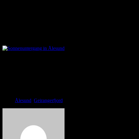
ganz erholsam mit ein klein wenig einkaufen (ich habe mir ‚Der
kleine Hobbit‘ auf norwegisch besorgt) sowie herumspazieren in der
Stadt verbracht. Ålesund ist wirklich super schön und man kann es
hier durchaus auch länger aushalten. Vor allem ist die Stadt nicht so
von Touristen überlaufen, wie es gestern in Geiranger oder
vorgestern dem Trollstigen der Fall war – also wesentlich
angenehmer!
Sonnenuntergang in Ålesund
Ålesund
,
Geirangerfjord