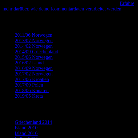
Diese Website verwendet Akismet, um Spam zu reduzieren.
Erfahre
mehr darüber, wie deine Kommentardaten verarbeitet werden
.
Kategorien
2011/06 Norwegen
(32)
2013/07 Norwegen
(22)
2014/02 Norwegen
(18)
2014/09 Griechenland
(12)
2015/06 Norwegen
(19)
2016/02 Island
(8)
2016/09 Norwegen
(14)
2017/02 Norwegen
(9)
2017/06 Kroatien
(15)
2017/09 Polen
(13)
2018/06 Kanaren
(15)
2019/05 Kreta
(9)
Flickr Fotogalerien
Griechenland 2014
Island 2010
Island 2016