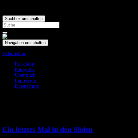
Suchbox umschalten
Search
for:
Navigation umschalten
Urlaubsblog
Reiseblog
Fotografie
Über mich
Impressum
Datenschutz
Schlagwort:
Strand
Mai
17
Ein letztes Mal in den Süden