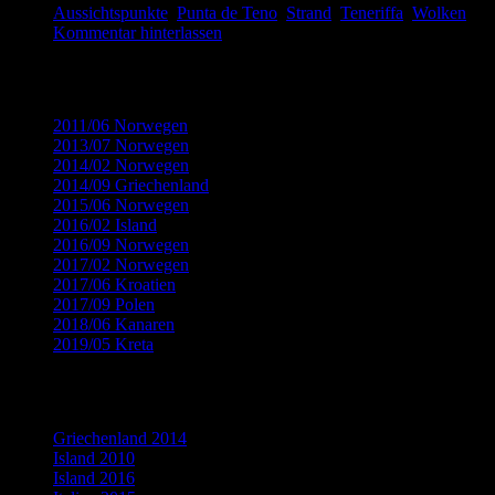
Aussichtspunkte
,
Punta de Teno
,
Strand
,
Teneriffa
,
Wolken
Kommentar hinterlassen
Kategorien
2011/06 Norwegen
(32)
2013/07 Norwegen
(22)
2014/02 Norwegen
(18)
2014/09 Griechenland
(12)
2015/06 Norwegen
(19)
2016/02 Island
(8)
2016/09 Norwegen
(14)
2017/02 Norwegen
(9)
2017/06 Kroatien
(15)
2017/09 Polen
(13)
2018/06 Kanaren
(15)
2019/05 Kreta
(9)
Flickr Fotogalerien
Griechenland 2014
Island 2010
Island 2016