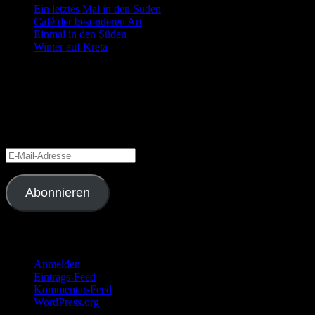
Ein letztes Mal in den Süden
Café der besonderen Art
Einmal in den Süden
Winter auf Kreta
Blog via E-Mail abonnieren
Gib deine E-Mail-Adresse an, um diesen Blog zu abonnieren und Bena
Schließe dich 6 anderen Abonnenten an
E-
Mail-
Adresse
Abonnieren
Meta
Anmelden
Eintrags-Feed
Kommentar-Feed
WordPress.org