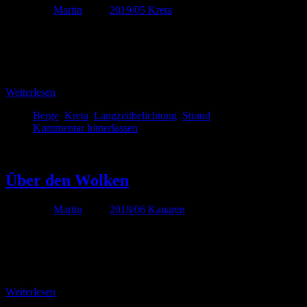
Von
Martin
unter
2019/05 Kreta
Leider ist nun auch schon wieder der letzte Urlaubstag vorüber und 
überwiegend sonnig, lediglich ein paar kleinere Wolken haben sich in
Weiterlesen
Berge
,
Kreta
,
Langzeitbelichtung
,
Strand
Kommentar hinterlassen
Juni
16
Über den Wolken
Von
Martin
unter
2018/06 Kanaren
Praktisch ist es, wenn die Unterkunft so hoch liegt, dass die Wolken
ganz egal wie das Wetter sonst auf Teneriffa ist. Das Wetter gab he
Weiterlesen