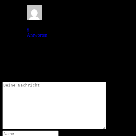
Papa
auf
26. Mai 2011
bei 18:50
#
Antworten
Hallo Martin, zunächst danke für den gestrigen Reisebericht. Ic
auch noch Bären und Wölfe leben. Da habt Ihr heute bestimmt v
Schreibe einen Kommentar
Deine Email-Adresse wird nicht veröffentlicht.