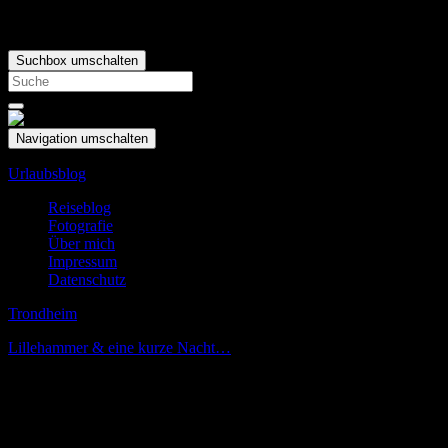
Suchbox umschalten
Search
for:
Navigation umschalten
Urlaubsblog
Reiseblog
Fotografie
Über mich
Impressum
Datenschutz
Trondheim
Lillehammer & eine kurze Nacht…
Mai
25
im Hochland