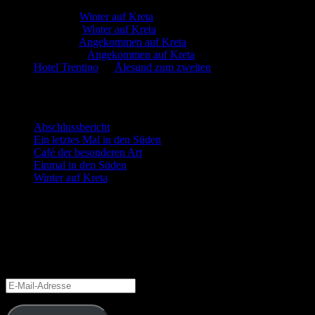
Martin
zu
Winter auf Kreta
Marion
zu
Winter auf Kreta
Martin
zu
Angekommen auf Kreta
Manfred
zu
Angekommen auf Kreta
Hotel Trentino
zu
Ålesund zum zweiten
Neueste Beiträge
Abschlussbericht
Ein letztes Mal in den Süden
Café der besonderen Art
Einmal in den Süden
Winter auf Kreta
Blog via E-Mail abonnieren
Gib deine E-Mail-Adresse an, um diesen Blog zu abonnieren und Bena
Schließe dich 6 anderen Abonnenten an
E-
Mail-
Adresse