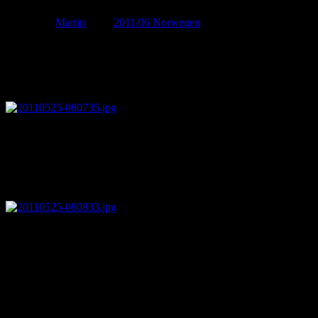
Von
Martin
unter
2011/06 Norwegen
Mittwoch, 25. Mai
Das Wetter heute vormittag hat für die Aussicht über Trondheim leider
zum frühen Nachmittag so gehalten und auf unserer Fahrt Richtung 
Moschusochsen
Immerhin wurde es je weiter wir in den Süden kamen auch trockener 
konnte draußen auch etwas herumlaufen. Moschusochsen haben wir z
anderen Küstenregionen, die Vegetation ist gerade erst ganz langsa
Flechten
In den sonnengeschützten Lagen liegt hier auch noch überall Schnee –
Heute Abend sind wir bis zum nördlichen Ende des Rondane Nationa
frisch draußen dafür aber überwiegend sonnig.