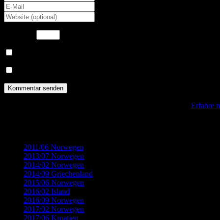
4
×
3
=
Benachrichtige mich über nachfolgende Kommentare via E-Mail.
Benachrichtige mich über neue Beiträge via E-Mail.
Diese Website verwendet Akismet, um Spam zu reduzieren.
Erfahre 
Kategorien
2011/06 Norwegen
(32)
2013/07 Norwegen
(22)
2014/02 Norwegen
(18)
2014/09 Griechenland
(12)
2015/06 Norwegen
(19)
2016/02 Island
(8)
2016/09 Norwegen
(14)
2017/02 Norwegen
(9)
2017/06 Kroatien
(15)