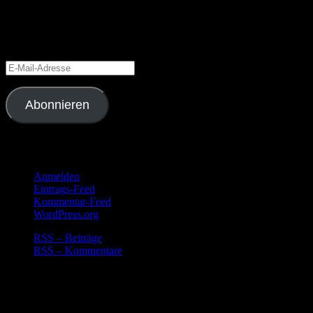
Gib deine E-Mail-Adresse an, um diesen Blog zu abonnieren und
Benachrichtigungen über neue Beiträge via E-Mail zu erhalten.
Schließe dich 6 anderen Abonnenten an
E-
Mail-
Adresse
Abonnieren
Meta
Anmelden
Eintrags-Feed
Kommentar-Feed
WordPress.org
RSS – Beiträge
RSS – Kommentare
Countdown Timer
Keine Ereignisse vorhanden