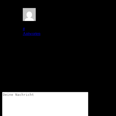
nächsten Mal herzl. Grüsse aus DAH
KYLIE-Fan
auf
16. Mai 2011
bei 11:18
#
Antworten
Also, ich mag die wunderschönen Landschaftsfotos.
Aber aus reiner Gerechtigkeit fordere ich dann auch hübsche
Norweger! 😉
Wir weiblichen Leser wollen hier nicht benachteiligt werden
*g*.
Schreibe einen Kommentar
Deine Email-Adresse wird nicht veröffentlicht.