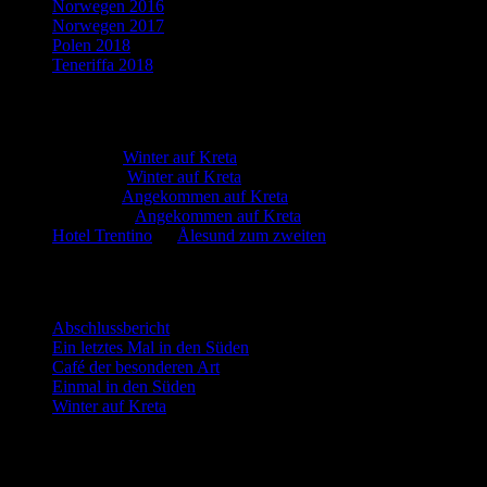
Norwegen 2016
Norwegen 2017
Polen 2018
Teneriffa 2018
Neueste Kommentare
Martin
zu
Winter auf Kreta
Marion
zu
Winter auf Kreta
Martin
zu
Angekommen auf Kreta
Manfred
zu
Angekommen auf Kreta
Hotel Trentino
zu
Ålesund zum zweiten
Neueste Beiträge
Abschlussbericht
Ein letztes Mal in den Süden
Café der besonderen Art
Einmal in den Süden
Winter auf Kreta
Blog via E-Mail abonnieren