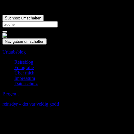
Suchbox umschalten
Search
for:
Navigation umschalten
Urlaubsblog
Reiseblog
Fotografie
Über mich
Impressum
Datenschutz
Bergen…
reinsdyr – det var veldig godt!
Mai
15
Bergen