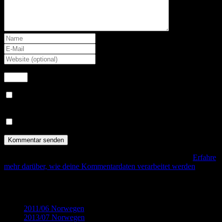
+
2
=
4
Benachrichtige mich über nachfolgende Kommentare via E-
Mail.
Benachrichtige mich über neue Beiträge via E-Mail.
Diese Website verwendet Akismet, um Spam zu reduzieren.
Erfahre
mehr darüber, wie deine Kommentardaten verarbeitet werden
.
Kategorien
2011/06 Norwegen
(32)
2013/07 Norwegen
(22)