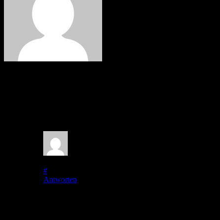
Martin
2 Kommentare
Papa
auf
15. Mai 2011
bei 10:33
#
Antworten
Hallo, danke für den tollen Tagesbericht aus Bergen. Wir
wünschen Euch schöne Tage in Bergen, einer wirklich
sehenswerten Stadt und vor allem trockenes Wetter. Bis zum