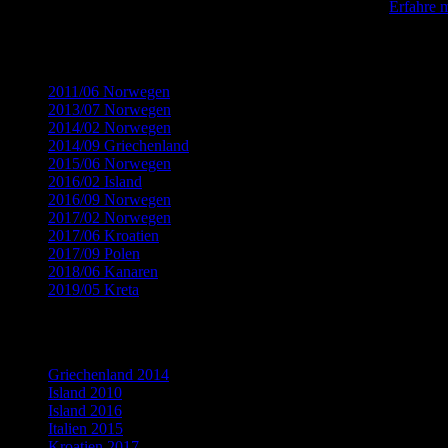
Diese Website verwendet Akismet, um Spam zu reduzieren.
Erfahre 
Kategorien
2011/06 Norwegen
(32)
2013/07 Norwegen
(22)
2014/02 Norwegen
(18)
2014/09 Griechenland
(12)
2015/06 Norwegen
(19)
2016/02 Island
(8)
2016/09 Norwegen
(14)
2017/02 Norwegen
(9)
2017/06 Kroatien
(15)
2017/09 Polen
(13)
2018/06 Kanaren
(15)
2019/05 Kreta
(9)
Flickr Fotogalerien
Griechenland 2014
Island 2010
Island 2016
Italien 2015
Kroatien 2017