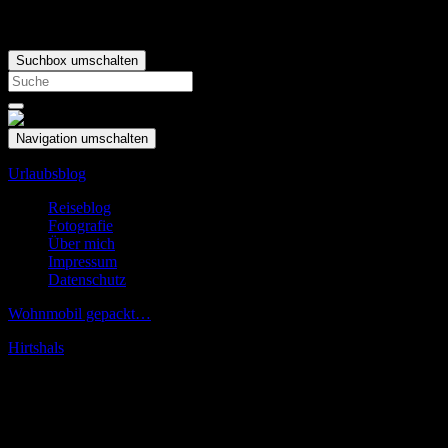
Suchbox umschalten
Search
for:
Navigation umschalten
Urlaubsblog
Reiseblog
Fotografie
Über mich
Impressum
Datenschutz
Wohnmobil gepackt…
Hirtshals
Mai
07
Weiter gekommen als gedacht