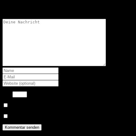
Deine Email-Adresse wird nicht veröffentlicht.
8
−
=
7
Benachrichtige mich über nachfolgende Kommentare via E-Mail.
Benachrichtige mich über neue Beiträge via E-Mail.