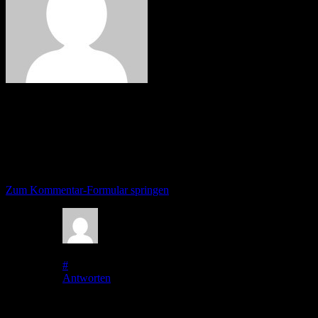
Martin
6 Kommentare
Zum Kommentar-Formular springen
Papa
auf
7. Mai 2011
bei 22:57
#
Antworten
Danke für 1. Reisebericht und morgen störungsfreie Fahrt. Gut