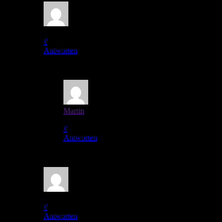
Renate Herschel
auf
8. Mai 2011
bei 11:31
#
Antworten
Na super gelaufen für den ersten Tag – hoffentlich sind nicht a
Martin
auf
9. Mai 2011
bei 20:43
Autor
#
Antworten
Ich glaube sowas schaffen nur die Ostfriesen. *g* In Hir
Gaby
auf
9. Mai 2011
bei 07:56
#
Antworten