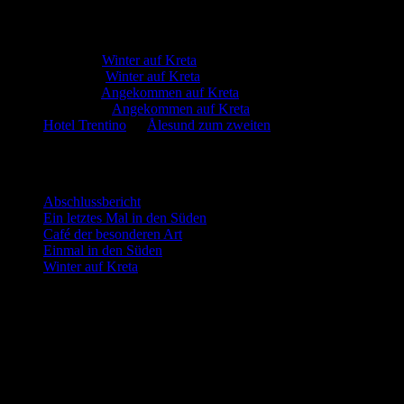
Neueste Kommentare
Martin
zu
Winter auf Kreta
Marion
zu
Winter auf Kreta
Martin
zu
Angekommen auf Kreta
Manfred
zu
Angekommen auf Kreta
Hotel Trentino
zu
Ålesund zum zweiten
Neueste Beiträge
Abschlussbericht
Ein letztes Mal in den Süden
Café der besonderen Art
Einmal in den Süden
Winter auf Kreta
Blog via E-Mail abonnieren
Gib deine E-Mail-Adresse an, um diesen Blog zu abonnieren und
Benachrichtigungen über neue Beiträge via E-Mail zu erhalten.
Schließe dich 6 anderen Abonnenten an