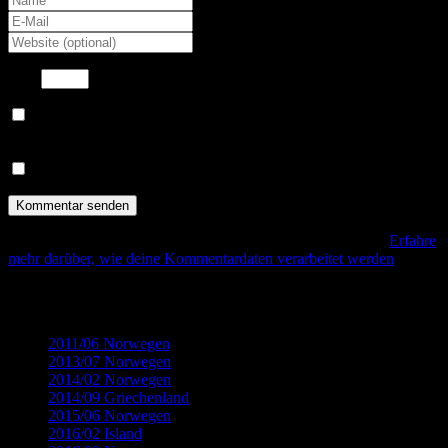
7
×
=
7
Benachrichtige mich über nachfolgende Kommentare via E-
Mail.
Benachrichtige mich über neue Beiträge via E-Mail.
Diese Website verwendet Akismet, um Spam zu reduzieren.
Erfahre
mehr darüber, wie deine Kommentardaten verarbeitet werden
.
Kategorien
2011/06 Norwegen
(32)
2013/07 Norwegen
(22)
2014/02 Norwegen
(18)
2014/09 Griechenland
(12)
2015/06 Norwegen
(19)
2016/02 Island
(8)