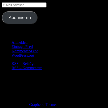
E-
Mail-
Adresse
Abonnieren
Meta
Anmelden
Eintrags-Feed
Kommentar-Feed
WordPress.org
RSS – Beiträge
RSS – Kommentare
Countdown Timer
Keine Ereignisse vorhanden
© 2026 Urlaubsblog.
Gemacht mit
von
Graphene Themes
.