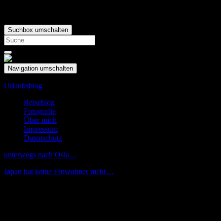
Suchbox umschalten
Search
for:
Navigation umschalten
Urlaubsblog
Reiseblog
Fotografie
Über mich
Impressum
Datenschutz
unterwegs nach Oslo…
Japan hat keine Einwohner mehr…
Juli
30
in Oslo angekommen